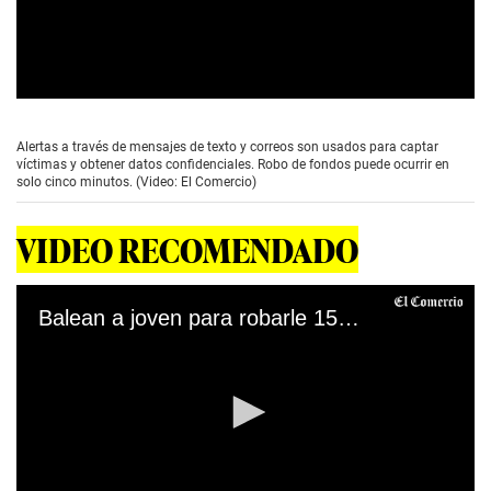
al presidente de la República, Pedro Castillo,
designar hoy al nuevo ministro del Interior para
enfrentar con firmeza la inseguridad ciudadana que
golpea al país.
El presidente de la Comisión de Seguridad
Ciudadana y Empresarial de la CCL, teniente General
(r) PNP Vicente Romero Fernández, advirtió que no
se está tomando debida atención al hecho que el
incremento de la incidencia delictiva en Lima, Callao
y otras ciudades del país,
“atenta contra la vida, la
integridad y propiedad de personas y empresas, lo que
dificulta el normal desarrollo de sus actividades”
.
“Es muy grave lo que está ocurriendo. No ayuda en
nada declarar en emergencia Lima y Callao sin un plan
concreto de cómo las Fuerzas Armadas van a apoyar a