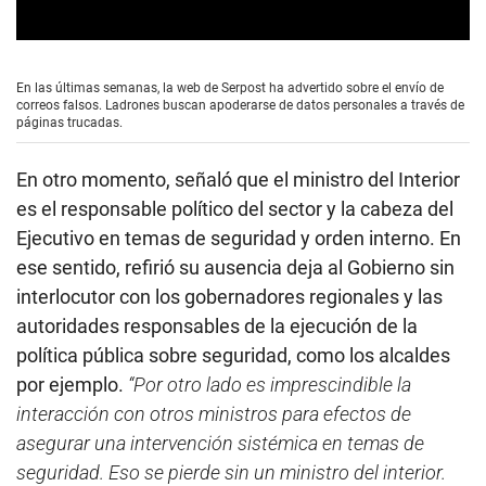
0
s
e
En las últimas semanas, la web de Serpost ha advertido sobre el envío de
c
correos falsos. Ladrones buscan apoderarse de datos personales a través de
o
páginas trucadas.
n
d
s
En otro momento, señaló que el ministro del Interior
o
f
es el responsable político del sector y la cabeza del
4
Ejecutivo en temas de seguridad y orden interno. En
m
i
ese sentido, refirió su ausencia deja al Gobierno sin
n
u
interlocutor con los gobernadores regionales y las
t
autoridades responsables de la ejecución de la
e
s
política pública sobre seguridad, como los alcaldes
,
0
por ejemplo.
“Por otro lado es imprescindible la
interacción con otros ministros para efectos de
asegurar una intervención sistémica en temas de
seguridad. Eso se pierde sin un ministro del interior.