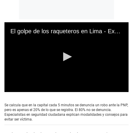
El golpe de los raqueteros en Lima - Explicativo
0
s
e
Se calcula que en la capital cada 5 minutos se denuncia un robo ante la PNP,
c
pero es apenas el 20% de lo que se registra. El 80% no se denuncia.
o
Especialistas en seguridad ciudadana explican modalidades y consejos para
n
evitar ser víctima.
d
s
o