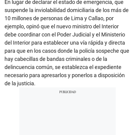
En lugar de declarar el estado de emergencia, que
f
4
suspende la inviolabilidad domiciliaria de los más de
m
10 millones de personas de Lima y Callao, por
i
n
ejemplo, opinó que el nuevo ministro del Interior
u
t
debe coordinar con el Poder Judicial y el Ministerio
e
del Interior para establecer una vía rápida y directa
s
,
para que en los casos donde la policía sospeche que
5
0
hay cabecillas de bandas criminales o de la
s
e
delincuencia común, se establezca el expediente
c
necesario para apresarlos y ponerlos a disposición
o
n
de la justicia.
d
s