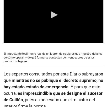
0
s
e
El impactante testimonio real de un ladrón de celulares que muestra detalles
c
de cómo operan y de qué forma se contactan con vendedores de estos
o
productos ilegales.
n
d
s
Los expertos consultados por este Diario subrayaron
o
f
que
mientras no se publique el decreto supremo, no
5
hay estado estado de emergencia
. Y para que esto
m
i
ocurra,
es imprescindible que se designe el sucesor
n
u
de Guillén
, pues es necesario que el ministro del
t
Interior firme la norma.
e