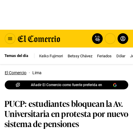
Temas del día
Keiko Fujimori
Betssy Chávez
Feriados
Dólar
J
El Comercio
·
Lima
Añadir El Comercio como fuente preferida en
PUCP: estudiantes bloquean la Av.
Universitaria en protesta por nuevo
sistema de pensiones