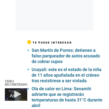
TE PUEDE INTERESAR
San Martín de Porres: detienen a
falso parqueador de autos acusado
de cobrar cupos
Ucayali: este es el estado de la niña
de 11 años apuñalada en el cráneo
tras resistirese a ser violada
VIDEO
RECOMENDADO
Ola de calor en Lima: Senamhi
advierte que se registrarán
Así fue como huyó Sergio Tarache tras prender fuego a su expareja
temperaturas de hasta 31°C durante
0
abril
seconds