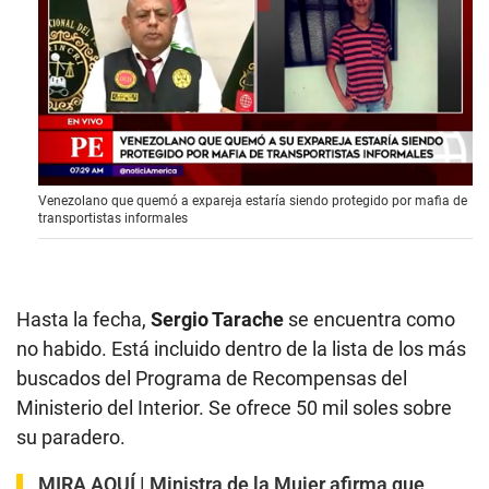
0
Venezolano que quemó a expareja estaría siendo protegido por mafia de
s
transportistas informales
e
c
o
n
d
s
Hasta la fecha,
Sergio Tarache
se encuentra como
o
no habido.
Está incluido dentro de la lista de los más
f
5
buscados del Programa de Recompensas del
m
i
Ministerio del Interior. Se ofrece 50 mil soles sobre
n
su paradero.
u
t
e
MIRA AQUÍ |
Ministra de la Mujer afirma que