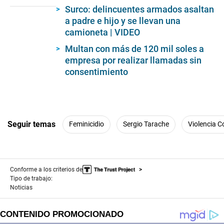
of
Surco: delincuentes armados asaltan
3
minutes,
a padre e hijo y se llevan una
22
camioneta | VIDEO
seconds
Multan con más de 120 mil soles a
empresa por realizar llamadas sin
consentimiento
Seguir temas
Feminicidio
Sergio Tarache
Violencia C
Conforme a los criterios de
Tipo de trabajo:
Noticias