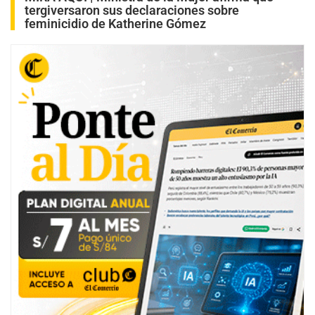
s
tergiversaron sus declaraciones sobre
,
feminicidio de Katherine Gómez
5
5
s
e
c
o
n
d
s