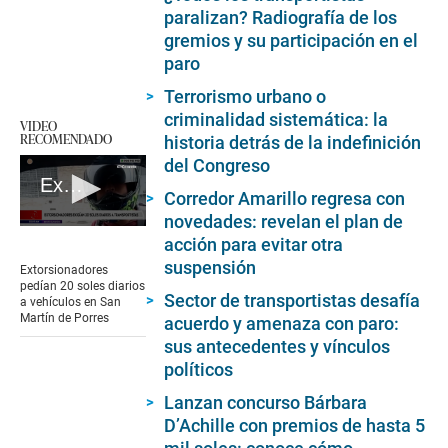
paralizan? Radiografía de los
gremios y su participación en el
paro
Terrorismo urbano o
criminalidad sistemática: la
VIDEO
RECOMENDADO
historia detrás de la indefinición
del Congreso
Extorsionadores en San Martín de Porres
Corredor Amarillo regresa con
novedades: revelan el plan de
0
acción para evitar otra
seconds
of
suspensión
Extorsionadores
1
pedían 20 soles diarios
minute,
Sector de transportistas desafía
a vehículos en San
50
Martín de Porres
acuerdo y amenaza con paro:
seconds
sus antecedentes y vínculos
políticos
Lanzan concurso Bárbara
D’Achille con premios de hasta 5