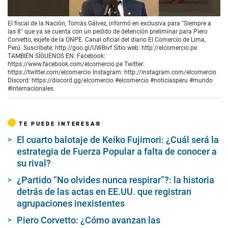
00:00
/
01:22
El fiscal de la Nación, Tomás Gálvez, informó en exclusiva para "Siempre a
las 8" que ya se cuenta con un pedido de detención preliminar para Piero
Corvetto, exjefe de la ONPE. Canal oficial del diario El Comercio de Lima,
Perú. Suscríbete: http://goo.gl/UWBivf Sitio web: http://elcomercio.pe
TAMBIÉN SÍGUENOS EN: Facebook:
https://www.facebook.com/elcomercio.pe Twitter:
https://twitter.com/elcomercio Instagram: http://instagram.com/elcomercio
Discord: https://discord.gg/elcomercio #elcomercio #noticiasperu #mundo
#internacionales
TE PUEDE INTERESAR
El cuarto balotaje de Keiko Fujimori: ¿Cuál será la
estrategia de Fuerza Popular a falta de conocer a
su rival?
¿Partido “No olvides nunca respirar”?: la historia
detrás de las actas en EE.UU. que registran
agrupaciones inexistentes
Piero Corvetto: ¿Cómo avanzan las