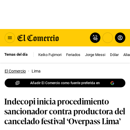
Temas del día
Keiko Fujimori
Feriados
Jorge Messi
Dólar
Ali
El Comercio
·
Lima
Añadir El Comercio como fuente preferida en
Indecopi inicia procedimiento
sancionador contra productora del
cancelado festival ‘Overpass Lima’