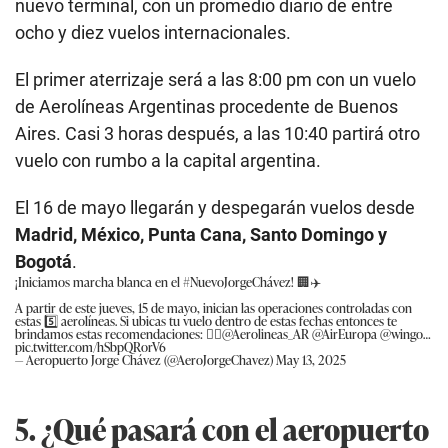
nuevo terminal, con un promedio diario de entre
ocho y diez vuelos internacionales.
El primer aterrizaje será a las 8:00 pm con un vuelo
de Aerolíneas Argentinas procedente de Buenos
Aires. Casi 3 horas después, a las 10:40 partirá otro
vuelo con rumbo a la capital argentina.
El 16 de mayo llegarán y despegarán vuelos desde
Madrid, México, Punta Cana, Santo Domingo y
Bogotá
.
¡Iniciamos marcha blanca en el
#NuevoJorgeChávez
! 🏢✈️
A partir de este jueves, 15 de mayo, inician las operaciones controladas con
estas 5️⃣ aerolíneas. Si ubicas tu vuelo dentro de estas fechas entonces te
brindamos estas recomendaciones: 👇🏻
@Aerolineas_AR
@AirEuropa
@wingo
…
pic.twitter.com/hSbpQRorV6
— Aeropuerto Jorge Chávez (@AeroJorgeChavez)
May 13, 2025
5. ¿Qué pasará con el aeropuerto