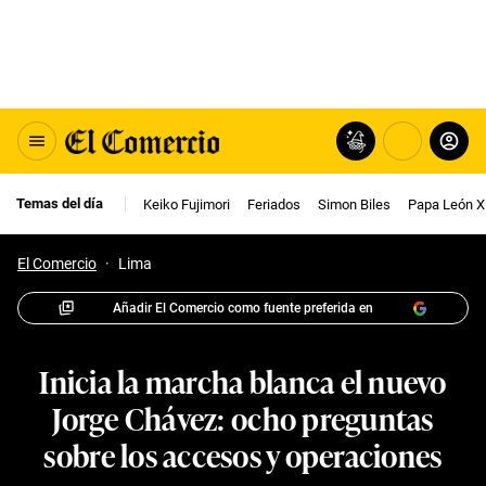
Temas del día
Keiko Fujimori
Feriados
Simon Biles
Papa León X
El Comercio
·
Lima
Añadir El Comercio como fuente preferida en
Inicia la marcha blanca el nuevo
Jorge Chávez: ocho preguntas
sobre los accesos y operaciones