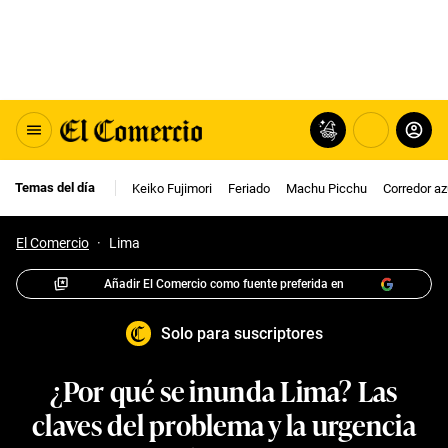
Temas del día
Keiko Fujimori
Feriado
Machu Picchu
Corredor az
El Comercio
·
Lima
Añadir El Comercio como fuente preferida en
Solo para suscriptores
¿Por qué se inunda Lima? Las
claves del problema y la urgencia