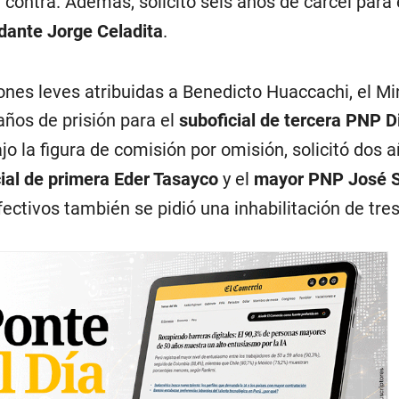
 contra. Además, solicitó seis años de cárcel para 
ante Jorge Celadita
.
iones leves atribuidas a Benedicto Huaccachi, el Mi
 años de prisión para el
suboficial de tercera PNP D
jo la figura de comisión por omisión, solicitó dos 
ial de primera Eder Tasayco
y el
mayor PNP José S
ectivos también se pidió una inhabilitación de tre