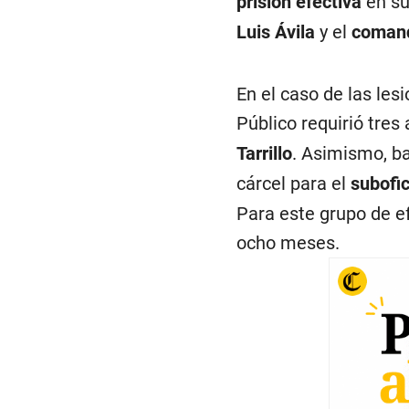
prisión efectiva
en su
Luis Ávila
y el
comand
En el caso de las les
Público requirió tres
Tarrillo
. Asimismo, ba
cárcel para el
subofic
Para este grupo de ef
ocho meses.