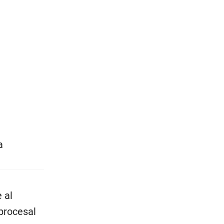
a
 al
 procesal