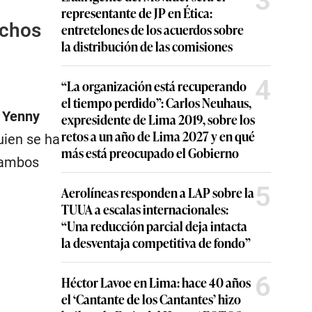
3
representante de JP en Ética:
echos
entretelones de los acuerdos sobre
la distribución de las comisiones
4
“La organización está recuperando
el tiempo perdido”: Carlos Neuhaus,
l
Yenny
expresidente de Lima 2019, sobre los
retos a un año de Lima 2027 y en qué
uien se ha
más está preocupado el Gobierno
 ambos
5
Aerolíneas responden a LAP sobre la
TUUA a escalas internacionales:
“Una reducción parcial deja intacta
la desventaja competitiva de fondo”
6
Héctor Lavoe en Lima: hace 40 años
el ‘Cantante de los Cantantes’ hizo