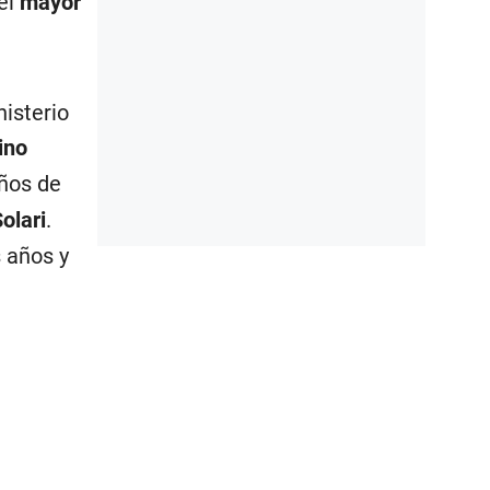
el
mayor
nisterio
ino
años de
olari
.
s años y