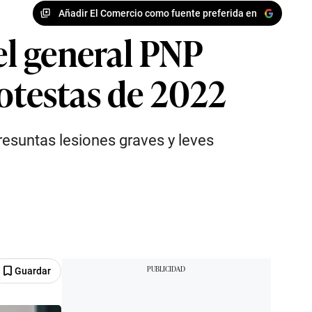
Añadir El Comercio como fuente preferida en
el general PNP
rotestas de 2022
presuntas lesiones graves y leves
Guardar