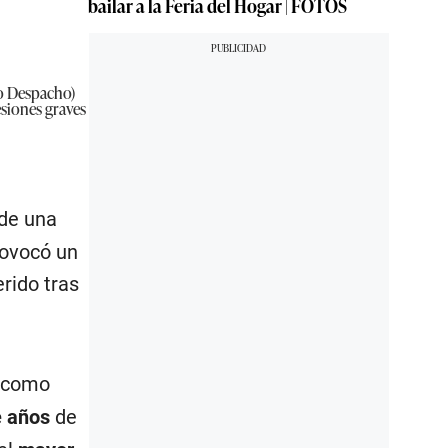
bailar a la Feria del Hogar | FOTOS
o Despacho)
esiones graves
 de una
rovocó un
rido tras
como
e años
de