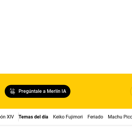
Pregúntale a Merlín IA
ón XIV
Temas del día
Keiko Fujimori
Feriado
Machu Pic