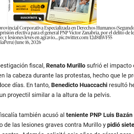
aprovincial Corporativa Especializada en Derechos Humanos (Segund
prisión efectiva para el general PNP Víctor Zanabria, por el delito de l
o; y lesiones leves en agravio…
pic.twitter.com/I2d81hVF55
liaPeru)
June 16, 2026
estigación fiscal,
Renato Murillo
sufrió el impacto
 la cabeza durante las protestas, hecho que le p
oce días. En tanto,
Benedicto Huaccachi
resultó he
un proyectil similar a la altura de la pelvis.
fiscalía también acusó al
teniente PNP Luis Bazán
o de las lesiones graves contra Murillo y
pidió siet