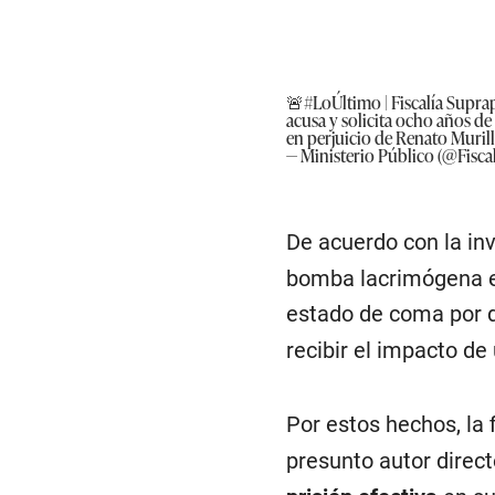
🚨
#LoÚltimo
| Fiscalía Supr
acusa y solicita ocho años de 
en perjuicio de Renato Murill
— Ministerio Público (@Fisca
De acuerdo con la inv
bomba lacrimógena en
estado de coma por d
recibir el impacto de 
Por estos hechos, la 
presunto autor direct