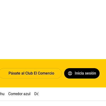
Pásate al Club El Comercio
Inicia sesión
chu
Corredor azul
Dólar
Congreso
Nasca
Acuña
Toled