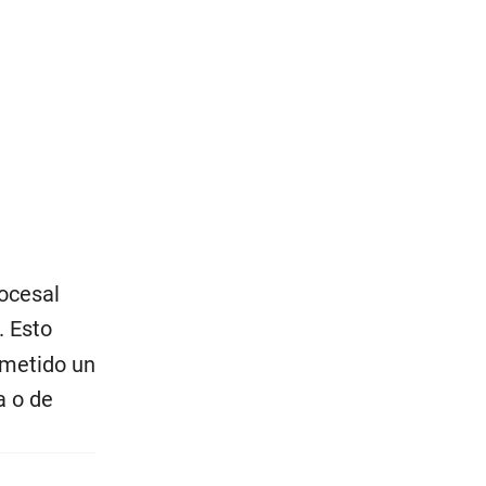
rocesal
. Esto
ometido un
a o de