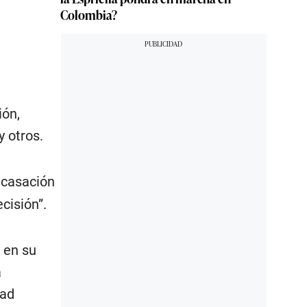
Colombia?
ión,
y otros.
 casación
cisión”.
 en su
a
dad