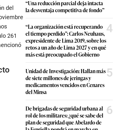
“Una reducción parcial deja intacta
ón del
la desventaja competitiva de fondo”
noviembre
4
“La organización está recuperando
hos
el tiempo perdido”: Carlos Neuhaus,
ulo 261
expresidente de Lima 2019, sobre los
 mencionó
retos a un año de Lima 2027 y en qué
más está preocupado el Gobierno
cto
5
Unidad de Investigación: Hallan más
de siete millones de jeringas y
medicamentos vencidos en Cenares
del Minsa
6
De brigadas de seguridad urbana al
rol de los militares: ¿qué se sabe del
plan de seguridad que Abelardo de
la Espriella pondrá en marcha en