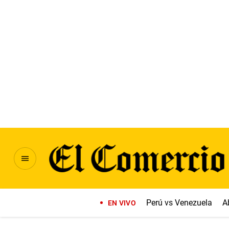
Perú vs Venezuela
A
EN VIVO