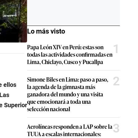
Lo más visto
1
Papa León XIV en Perú: estas son
todas las actividades confirmadas en
Lima, Chiclayo, Cusco y Pucallpa
2
Simone Biles en Lima: paso a paso,
e ellos
la agenda de la gimnasta más
ganadora del mundo y una visita
‘Las
que emocionará a toda una
e Superior
selección nacional
3
Aerolíneas responden a LAP sobre la
TUUA a escalas internacionales: