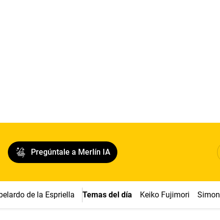
Pregúntale a Merlín IA
belardo de la Espriella
Temas del día
Keiko Fujimori
Simon 