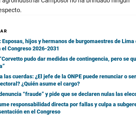
 agroindustrial Camposol no ha brindado ningún
especto.
SAR
e: Esposas, hijos y hermanos de burgomaestres de Lima
n el Congreso 2026-2031
“Corvetto pudo dar medidas de contingencia, pero se q
a”
a las cuerdas: ¿El jefe de la ONPE puede renunciar o ser
lectoral? ¿Quién asume el cargo?
denuncia “fraude” y pide que se declaren nulas las elec
ume responsabilidad directa por fallas y culpa a subger
sentación en el Congreso