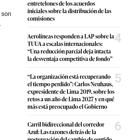
entretelones de los acuerdos
iniciales sobre la distribución de las
n son
comisiones
.
4
Aerolíneas responden a LAP sobre la
TUUA a escalas internacionales:
“Una reducción parcial deja intacta
la desventaja competitiva de fondo”
5
“La organización está recuperando
el tiempo perdido”: Carlos Neuhaus,
expresidente de Lima 2019, sobre los
retos a un año de Lima 2027 y en qué
más está preocupado el Gobierno
6
Carril bidireccional del corredor
Azul: Las razones detrás de la
postergación del cambio de sentido