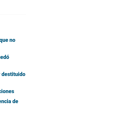
 que no
uedó
 destituido
ciones
encia de