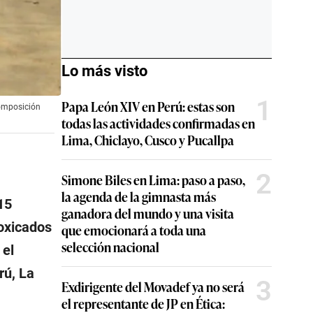
Lo más visto
1
Papa León XIV en Perú: estas son
composición
todas las actividades confirmadas en
Lima, Chiclayo, Cusco y Pucallpa
2
Simone Biles en Lima: paso a paso,
la agenda de la gimnasta más
15
ganadora del mundo y una visita
toxicados
que emocionará a toda una
selección nacional
 el
rú, La
3
Exdirigente del Movadef ya no será
el representante de JP en Ética: