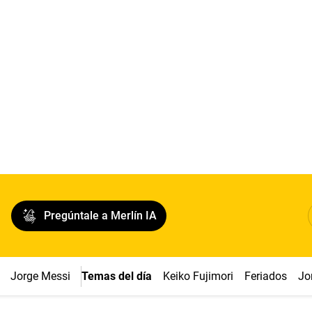
Pregúntale a Merlín IA
Jorge Messi
Temas del día
Keiko Fujimori
Feriados
Jo