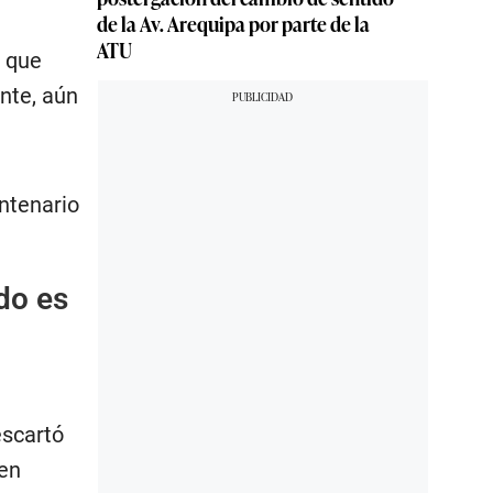
de la Av. Arequipa por parte de la
ATU
a que
nte, aún
ntenario
do es
escartó
nen