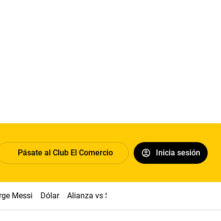
Pásate al Club El Comercio
Inicia sesión
rge Messi
Dólar
Alianza vs Sport Boys
Papa León XIV
Co