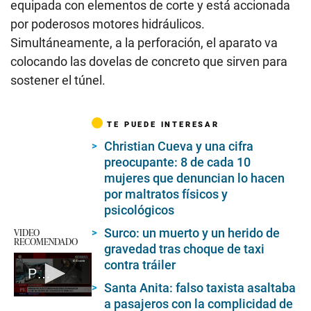
equipada con elementos de corte y está accionada
por poderosos motores hidráulicos.
Simultáneamente, a la perforación, el aparato va
colocando las dovelas de concreto que sirven para
sostener el túnel.
TE PUEDE INTERESAR
Christian Cueva y una cifra
preocupante: 8 de cada 10
mujeres que denuncian lo hacen
por maltratos físicos y
psicológicos
VIDEO
Surco: un muerto y un herido de
RECOMENDADO
gravedad tras choque de taxi
contra tráiler
Puente Piedra: extorsionan a empresa de transporte público
Santa Anita: falso taxista asaltaba
0
a pasajeros con la complicidad de