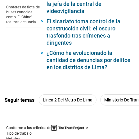
seconds
la jefa de la central de
of
Choferes de flota de
4
videovigilancia
buses conocida
minutes,
como 'El Chino'
19
El sicariato toma control de la
realizan denuncia
seconds
construcción civil: el oscuro
trasfondo tras crímenes a
dirigentes
¿Cómo ha evolucionado la
cantidad de denuncias por delitos
en los distritos de Lima?
Seguir temas
Línea 2 Del Metro De Lima
Ministerio De Tra
Conforme a los criterios de
Tipo de trabajo: