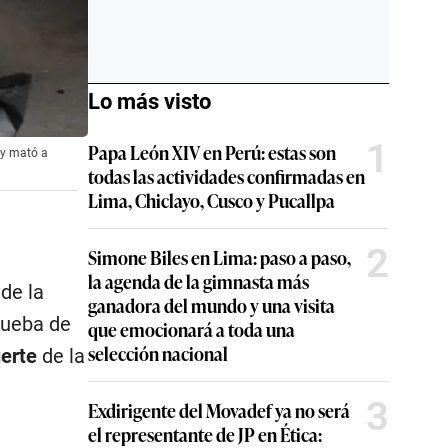
Lo más visto
1
Papa León XIV en Perú: estas son
ó y mató a
todas las actividades confirmadas en
Lima, Chiclayo, Cusco y Pucallpa
2
Simone Biles en Lima: paso a paso,
la agenda de la gimnasta más
de la
ganadora del mundo y una visita
prueba de
que emocionará a toda una
selección nacional
uerte
de la
3
Exdirigente del Movadef ya no será
el representante de JP en Ética: