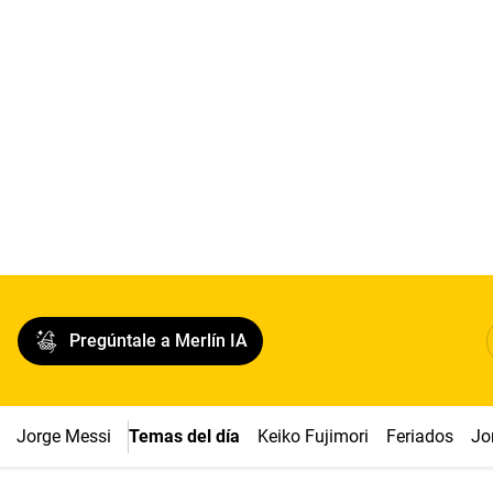
Pregúntale a Merlín IA
Jorge Messi
Temas del día
Keiko Fujimori
Feriados
Jo