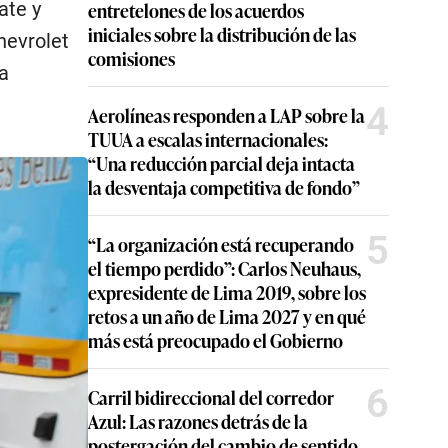
ate y
entretelones de los acuerdos
iniciales sobre la distribución de las
hevrolet
comisiones
ía
4
Aerolíneas responden a LAP sobre la
TUUA a escalas internacionales:
“Una reducción parcial deja intacta
la desventaja competitiva de fondo”
5
“La organización está recuperando
el tiempo perdido”: Carlos Neuhaus,
expresidente de Lima 2019, sobre los
retos a un año de Lima 2027 y en qué
más está preocupado el Gobierno
6
Carril bidireccional del corredor
Azul: Las razones detrás de la
postergación del cambio de sentido