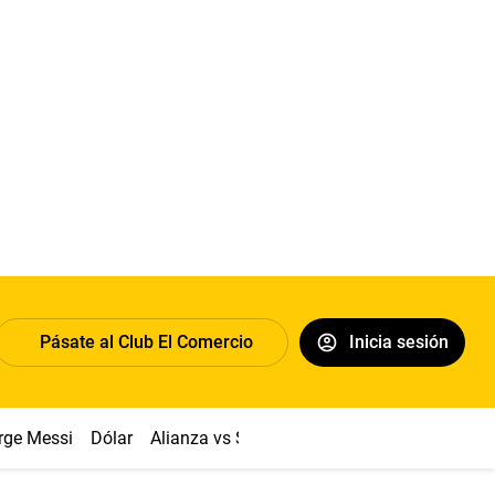
Pásate al Club El Comercio
Inicia sesión
rge Messi
Dólar
Alianza vs Sport Boys
Papa León XIV
Co