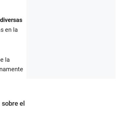
 diversas
s en la
e la
lenamente
a sobre el