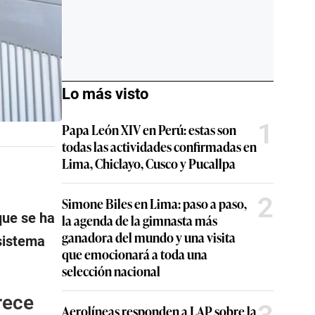
Lo más visto
1
Papa León XIV en Perú: estas son
todas las actividades confirmadas en
Lima, Chiclayo, Cusco y Pucallpa
2
Simone Biles en Lima: paso a paso,
 que se ha
la agenda de la gimnasta más
ganadora del mundo y una visita
 sistema
que emocionará a toda una
selección nacional
rece
Aerolíneas responden a LAP sobre la