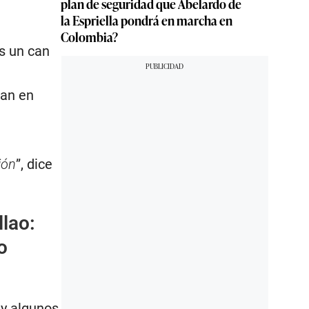
plan de seguridad que Abelardo de
la Espriella pondrá en marcha en
Colombia?
es un can
gan en
ión
”, dice
llao:
o
y algunos