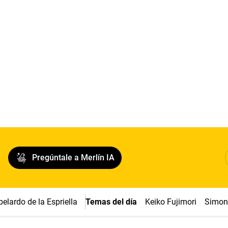
Pregúntale a Merlín IA
belardo de la Espriella
Temas del día
Keiko Fujimori
Simon 