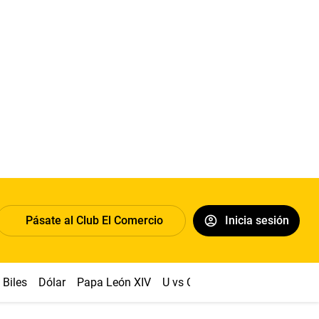
Pásate al Club El Comercio
Inicia sesión
Biles
Dólar
Papa León XIV
U vs Cristal
Congreso
Mach