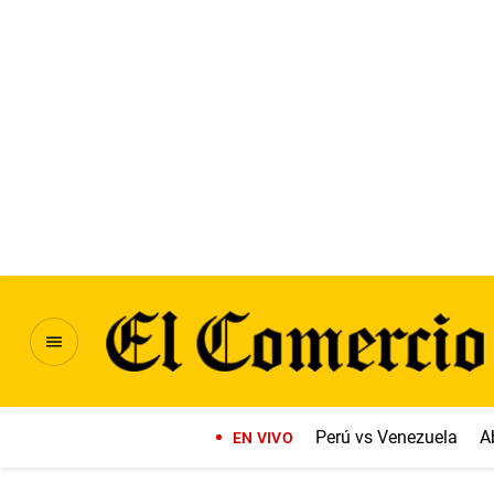
Perú vs Venezuela
A
EN VIVO