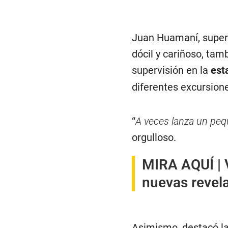
Juan Huamaní, supervi
dócil y cariñoso, ta
supervisión en la
est
diferentes excursion
“
A veces lanza un peq
orgulloso.
MIRA AQUÍ |
nuevas revel
Asimismo, destacó la