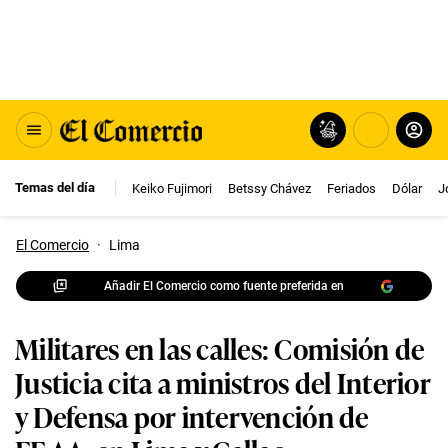
Temas del día
Keiko Fujimori
Betssy Chávez
Feriados
Dólar
J
El Comercio
·
Lima
Añadir El Comercio como fuente preferida en
Militares en las calles: Comisión de
Justicia cita a ministros del Interior
y Defensa por intervención de