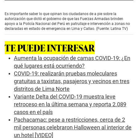
0
s
e
Es importante saber lo que opinan los ciudadanos de a pie sobre la
c
autorización que dictó el gobierno de que las Fuerzas Armadas brinden
o
apoyo a la Policía Nacional del Perú en patrullaje e intervención a zonas no
n
declaradas en estado de emergencia en Lima y Callao. (Fuente: Latina TV)
d
s
o
TE PUEDE INTERESAR
f
0
s
Aumenta la ocupación de camas COVID-19: ¿En
e
qué lugares está ocurriendo?
c
o
COVID-19: realizarán pruebas moleculares
n
gratuitas a taxistas, pasajeros y vecinos en tres
d
s
distritos de Lima Norte
Variante Delta del COVID-19 muestra leve
retroceso en la última semana y reporta 2.089
casos en el país
Pachacamac: pese a restricciones, cerca de 2
mil personas celebraron Halloween al interior de
un hotel [VIDEO]