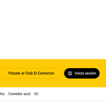
Pásate al Club El Comercio
Inicia sesión
chu
Corredor azul
Dólar
Congreso
Nasca
Acuña
Toled