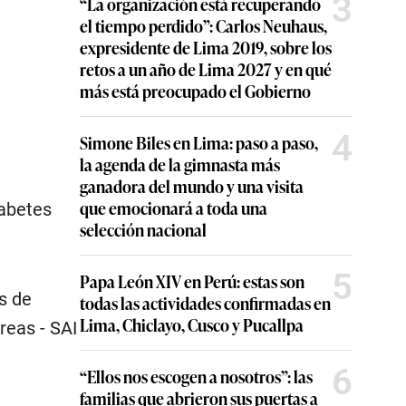
3
“La organización está recuperando
el tiempo perdido”: Carlos Neuhaus,
expresidente de Lima 2019, sobre los
retos a un año de Lima 2027 y en qué
más está preocupado el Gobierno
4
Simone Biles en Lima: paso a paso,
la agenda de la gimnasta más
ganadora del mundo y una visita
que emocionará a toda una
iabetes
selección nacional
5
Papa León XIV en Perú: estas son
s de
todas las actividades confirmadas en
Lima, Chiclayo, Cusco y Pucallpa
reas - SAI
6
“Ellos nos escogen a nosotros”: las
familias que abrieron sus puertas a