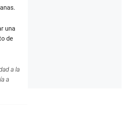
fanas.
ar una
to de
dad a la
ía a