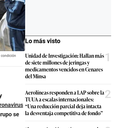
Lo más visto
1
Unidad de Investigación: Hallan más
u condición
de siete millones de jeringas y
medicamentos vencidos en Cenares
del Minsa
2
Aerolíneas responden a LAP sobre la
y
TUUA a escalas internacionales:
ronavirus
“Una reducción parcial deja intacta
la desventaja competitiva de fondo”
grupo se