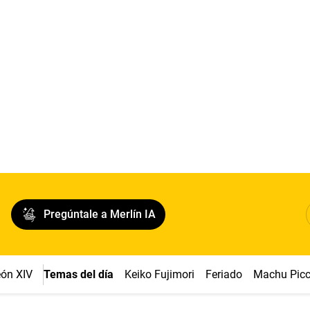
Pregúntale a Merlín IA
ón XIV
Temas del día
Keiko Fujimori
Feriado
Machu Pic