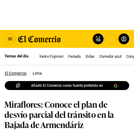
Temas del día
Keiko Fujimori
Feriado
Dólar
Corredor azul
Con
El Comercio
·
Lima
Añadir El Comercio como fuente preferida en
Miraflores: Conoce el plan de
desvío parcial del tránsito en la
Bajada de Armendáriz