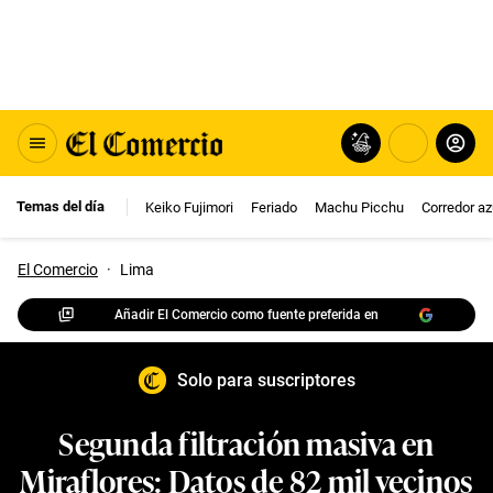
Temas del día
Keiko Fujimori
Feriado
Machu Picchu
Corredor az
El Comercio
·
Lima
Añadir El Comercio como fuente preferida en
Solo para suscriptores
Segunda filtración masiva en
Miraflores: Datos de 82 mil vecinos