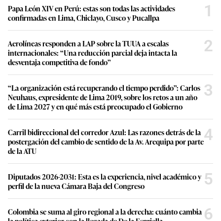
1
Papa León XIV en Perú: estas son todas las actividades
confirmadas en Lima, Chiclayo, Cusco y Pucallpa
2
Aerolíneas responden a LAP sobre la TUUA a escalas
internacionales: “Una reducción parcial deja intacta la
desventaja competitiva de fondo”
3
“La organización está recuperando el tiempo perdido”: Carlos
Neuhaus, expresidente de Lima 2019, sobre los retos a un año
de Lima 2027 y en qué más está preocupado el Gobierno
4
Carril bidireccional del corredor Azul: Las razones detrás de la
postergación del cambio de sentido de la Av. Arequipa por parte
de la ATU
5
Diputados 2026-2031: Esta es la experiencia, nivel académico y
perfil de la nueva Cámara Baja del Congreso
6
Colombia se suma al giro regional a la derecha: cuánto cambia
la política exterior con la llegada de De la Espriella