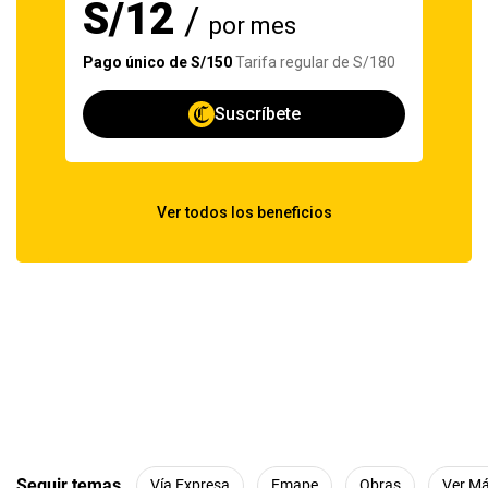
Seguir temas
Vía Expresa
Emape
Obras
Ver M