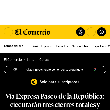
Temas del día
Keiko Fujimori
Feriados
Simon Biles
Papa León X
El Comercio
·
Lima
·
Obras
Añadir El Comercio como fuente preferida en
Solo para suscriptores
Vía Expresa Paseo de la República:
ejecutarán tres cierres totales y