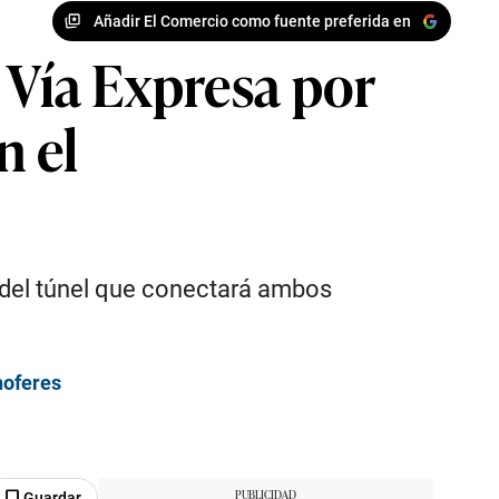
Añadir El Comercio como fuente preferida en
 Vía Expresa por
n el
ón del túnel que conectará ambos
hoferes
Guardar