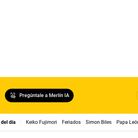
Pregúntale a Merlín IA
del día
Keiko Fujimori
Feriados
Simon Biles
Papa Leó