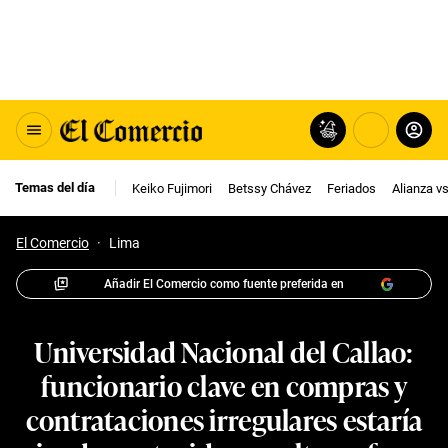
Temas del día
Keiko Fujimori
Betssy Chávez
Feriados
Alianza v
El Comercio
·
Lima
Añadir El Comercio como fuente preferida en
Universidad Nacional del Callao:
funcionario clave en compras y
contrataciones irregulares estaría