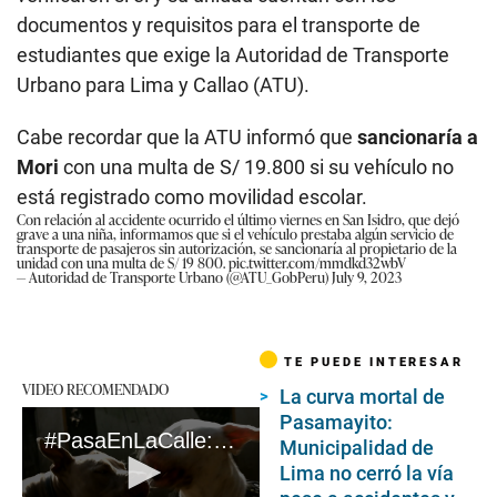
documentos y requisitos para el transporte de
estudiantes que exige la Autoridad de Transporte
Urbano para Lima y Callao (ATU).
Cabe recordar que la ATU informó que
sancionaría a
Mori
con una multa de S/ 19.800 si su vehículo no
está registrado como movilidad escolar.
Con relación al accidente ocurrido el último viernes en San Isidro, que dejó
grave a una niña, informamos que si el vehículo prestaba algún servicio de
transporte de pasajeros sin autorización, se sancionaría al propietario de la
unidad con una multa de S/ 19 800.
pic.twitter.com/mmdkd32wbV
— Autoridad de Transporte Urbano (@ATU_GobPeru)
July 9, 2023
TE PUEDE INTERESAR
VIDEO RECOMENDADO
La curva mortal de
Pasamayito:
#PasaEnLaCalle: El oscuro negocio de los perros agresivos en Lima #VideosEC
Municipalidad de
Lima no cerró la vía