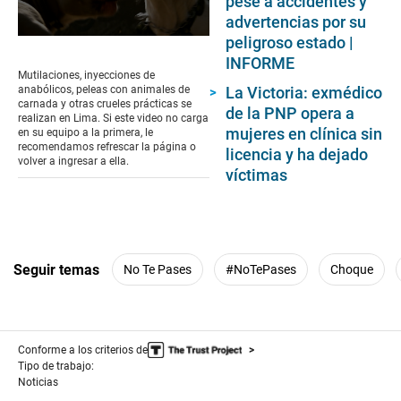
pese a accidentes y
advertencias por su
peligroso estado |
0
seconds
INFORME
of
Mutilaciones, inyecciones de
11
anabólicos, peleas con animales de
La Victoria: exmédico
minutes,
carnada y otras crueles prácticas se
de la PNP opera a
36
realizan en Lima. Si este video no carga
seconds
mujeres en clínica sin
en su equipo a la primera, le
recomendamos refrescar la página o
licencia y ha dejado
volver a ingresar a ella.
víctimas
Seguir temas
No Te Pases
#NoTePases
Choque
Conforme a los criterios de
Tipo de trabajo:
Noticias