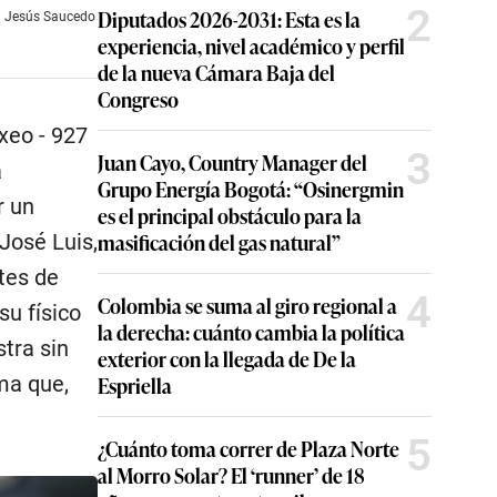
2
Diputados 2026-2031: Esta es la
o: Jesús Saucedo
experiencia, nivel académico y perfil
de la nueva Cámara Baja del
Congreso
oxeo - 927
3
Juan Cayo, Country Manager del
a
Grupo Energía Bogotá: “Osinergmin
r un
es el principal obstáculo para la
masificación del gas natural”
José Luis,
tes de
4
Colombia se suma al giro regional a
su físico
la derecha: cuánto cambia la política
stra sin
exterior con la llegada de De la
sma que,
Espriella
5
¿Cuánto toma correr de Plaza Norte
al Morro Solar? El ‘runner’ de 18