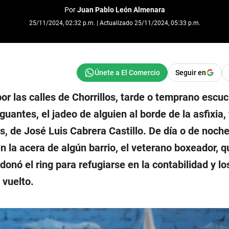
Por
Juan Pablo León Almenara
25/11/2024, 02:32 p.m. | Actualizado 25/11/2024, 05:33 p.m.
Seguir en
r las calles de Chorrillos, tarde o temprano escuc
uantes, el jadeo de alguien al borde de la asfixia, 
s, de José Luis Cabrera Castillo. De día o de noche
n la acera de algún barrio, el veterano boxeador, 
onó el ring para refugiarse en la contabilidad y l
 vuelto.