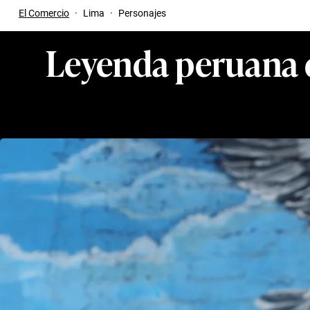
El Comercio
·
Lima
·
Personajes
Leyenda peruana d