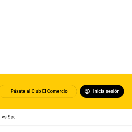
Pásate al Club El Comercio
Inicia sesión
a vs Sport Boys
Jorge Messi
Dólar
Papa León XIV
Congre