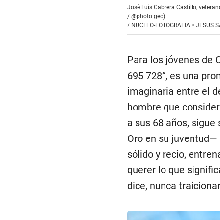
José Luis Cabrera Castillo, vetera
/ @photo.gec)
/
NUCLEO-FOTOGRAFIA > JESUS 
Para los jóvenes de C
695 728”, es una prom
imaginaria entre el d
hombre que considera 
a sus 68 años, sigue
Oro en su juventud— y
sólido y recio, entren
querer lo que signifi
dice, nunca traicionar