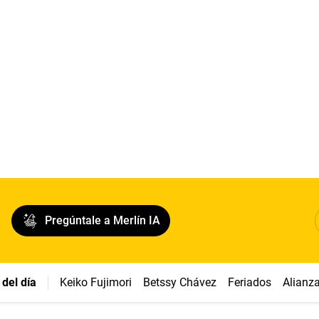
Pregúntale a Merlín IA
del día
Keiko Fujimori
Betssy Chávez
Feriados
Alianz