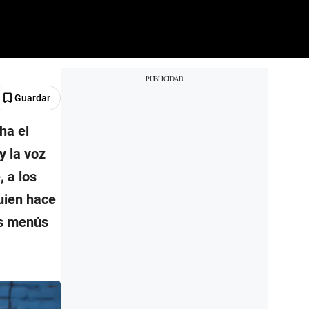
Guardar
ha el
y la voz
, a los
quien hace
os menús