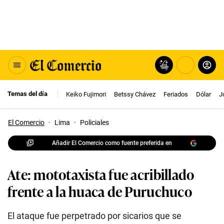
Temas del día
Keiko Fujimori
Betssy Chávez
Feriados
Dólar
J
El Comercio
·
Lima
·
Policiales
Añadir El Comercio como fuente preferida en
Ate: mototaxista fue acribillado
frente a la huaca de Puruchuco
El ataque fue perpetrado por sicarios que se