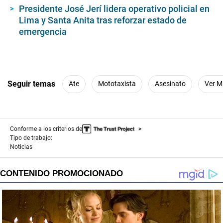
Presidente José Jerí lidera operativo policial en
Lima y Santa Anita tras reforzar estado de
emergencia
Seguir temas
Ate
Mototaxista
Asesinato
Ver M
Conforme a los criterios de
Tipo de trabajo:
Noticias