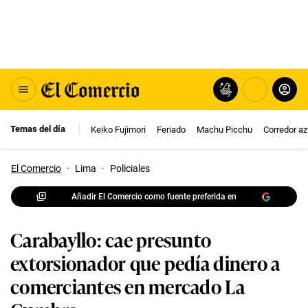
Temas del día
Keiko Fujimori
Feriado
Machu Picchu
Corredor az
El Comercio
·
Lima
·
Policiales
Añadir El Comercio como fuente preferida en
Carabayllo: cae presunto
extorsionador que pedía dinero a
comerciantes en mercado La