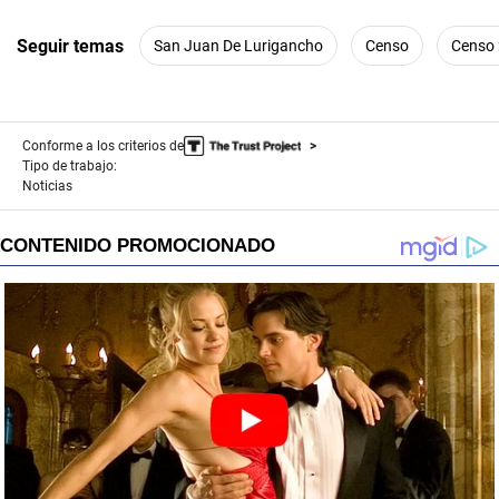
Seguir temas
San Juan De Lurigancho
Censo
Censo
Conforme a los criterios de
Tipo de trabajo:
Noticias