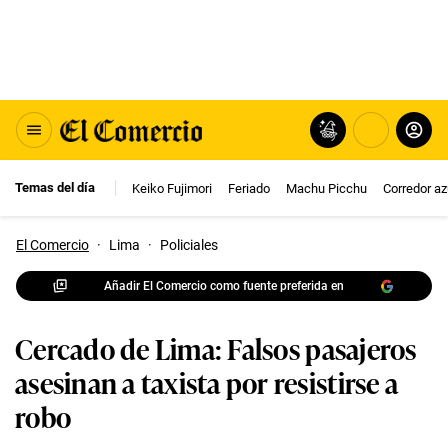
Temas del día
Keiko Fujimori
Feriado
Machu Picchu
Corredor az
El Comercio
·
Lima
·
Policiales
Añadir El Comercio como fuente preferida en
Cercado de Lima: Falsos pasajeros
asesinan a taxista por resistirse a
robo