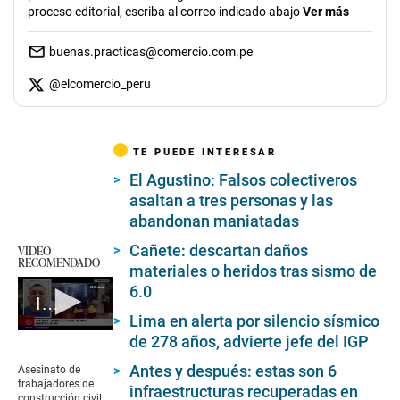
proceso editorial, escriba al correo indicado abajo
Ver más
buenas.practicas@comercio.com.pe
@
elcomercio_peru
TE PUEDE INTERESAR
El Agustino: Falsos colectiveros
asaltan a tres personas y las
abandonan maniatadas
Cañete: descartan daños
VIDEO
RECOMENDADO
materiales o heridos tras sismo de
6.0
Ica: Asesinato de trabajadores de construcción civil
Lima en alerta por silencio sísmico
0
de 278 años, advierte jefe del IGP
seconds
of
Antes y después: estas son 6
Asesinato de
53
trabajadores de
infraestructuras recuperadas en
seconds
construcción civil