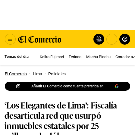
Temas del día
Keiko Fujimori
Feriado
Machu Picchu
Corredor az
El Comercio
·
Lima
·
Policiales
Añadir El Comercio como fuente preferida en
‘Los Elegantes de Lima’: Fiscalía
desarticula red que usurpó
inmuebles estatales por 25