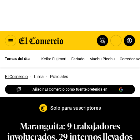
Temas del día
Keiko Fujimori
Feriado
Machu Picchu
Corredor az
El Comercio
·
Lima
·
Policiales
Añadir El Comercio como fuente preferida en
Solo para suscriptores
Maranguita: 9 trabajadores
involucrados, 29 internos llevados