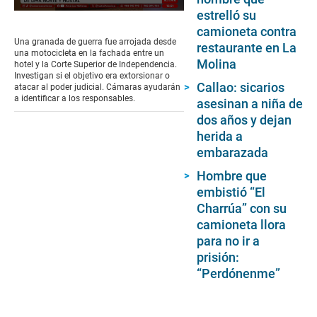
estrelló su
0
seconds
camioneta contra
of
Una granada de guerra fue arrojada desde
restaurante en La
1
una motocicleta en la fachada entre un
minute,
Molina
hotel y la Corte Superior de Independencia.
23
Investigan si el objetivo era extorsionar o
seconds
Callao: sicarios
atacar al poder judicial. Cámaras ayudarán
a identificar a los responsables.
asesinan a niña de
dos años y dejan
herida a
embarazada
Hombre que
embistió “El
Charrúa” con su
camioneta llora
para no ir a
prisión:
“Perdónenme”