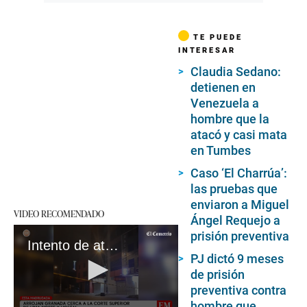
TE PUEDE
INTERESAR
Claudia Sedano:
detienen en
Venezuela a
hombre que la
atacó y casi mata
en Tumbes
Caso ‘El Charrúa’:
las pruebas que
enviaron a Miguel
VIDEO RECOMENDADO
Ángel Requejo a
prisión preventiva
Intento de atentado con granada en hotel y corte de Independencia
PJ dictó 9 meses
de prisión
preventiva contra
hombre que