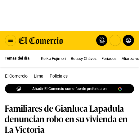
Temas del día
Keiko Fujimori
Betssy Chávez
Feriados
Alianza v
El Comercio
·
Lima
·
Policiales
Añadir El Comercio como fuente preferida en
Familiares de Gianluca Lapadula
denuncian robo en su vivienda en
La Victoria