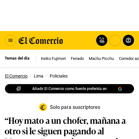
Temas del día
Keiko Fujimori
Feriado
Machu Picchu
Corredor az
El Comercio
·
Lima
·
Policiales
Añadir El Comercio como fuente preferida en
Solo para suscriptores
“Hoy mato a un chofer, mañana a
otro si le siguen pagando al