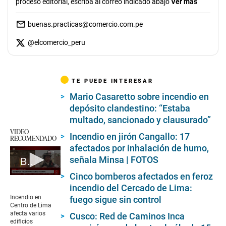
proceso editorial, escriba al correo indicado abajo
Ver más
buenas.practicas@comercio.com.pe
@
elcomercio_peru
TE PUEDE INTERESAR
Mario Casaretto sobre incendio en
depósito clandestino: “Estaba
multado, sancionado y clausurado”
VIDEO
Incendio en jirón Cangallo: 17
RECOMENDADO
afectados por inhalación de humo,
señala Minsa | FOTOS
Bomberos piensan combatir fuego en incendio por espacio de seis horas
Cinco bomberos afectados en feroz
0
seconds
incendio del Cercado de Lima:
of
Incendio en
fuego sigue sin control
2
Centro de Lima
minutes,
afecta varios
Cusco: Red de Caminos Inca
41
edificios