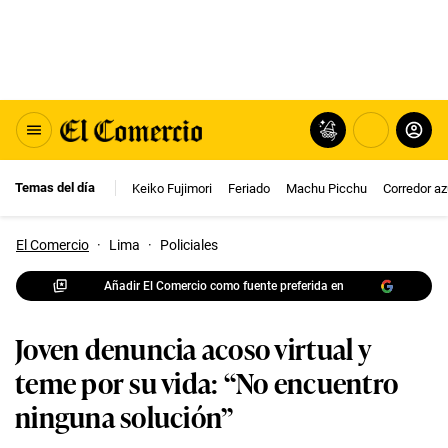
Temas del día
Keiko Fujimori
Feriado
Machu Picchu
Corredor az
El Comercio
·
Lima
·
Policiales
Añadir El Comercio como fuente preferida en
Joven denuncia acoso virtual y
teme por su vida: “No encuentro
ninguna solución”