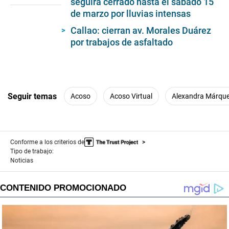
seconds
seguirá cerrado hasta el sábado 15
de marzo por lluvias intensas
Callao: cierran av. Morales Duárez
por trabajos de asfaltado
Seguir temas
Acoso
Acoso Virtual
Alexandra Márqu
Conforme a los criterios de
Tipo de trabajo:
Noticias