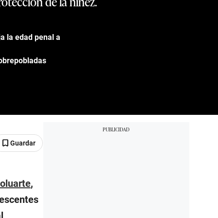
rotección de la niñez.
a la edad penal a
sobrepobladas
Guardar
oluarte
,
lescentes
l