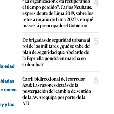
4
“La organización está recuperando
el tiempo perdido”: Carlos Neuhaus,
expresidente de Lima 2019, sobre los
retos a un año de Lima 2027 y en qué
más está preocupado el Gobierno
5
De brigadas de seguridad urbana al
rol de los militares: ¿qué se sabe del
plan de seguridad que Abelardo de
la Espriella pondrá en marcha en
Colombia?
la edad
6
Carril bidireccional del corredor
obladas
Azul: Las razones detrás de la
le nuevo
postergación del cambio de sentido
de la Av. Arequipa por parte de la
ATU
y y las