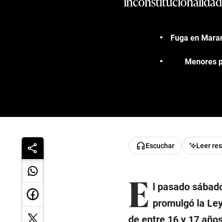
inconstitucionalidad 
Fuga en Marang
Menores p
Escuchar
Leer re
E
l pasado sábado
promulgó la Ley
de entre 16 y 17 año