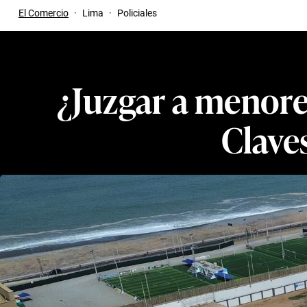
El Comercio
·
Lima
·
Policiales
¿Juzgar a menore
Clave