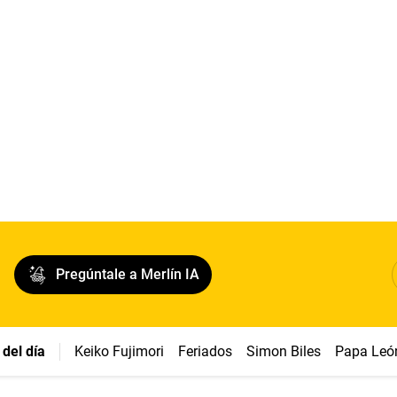
Pregúntale a Merlín IA
del día
Keiko Fujimori
Feriados
Simon Biles
Papa Leó