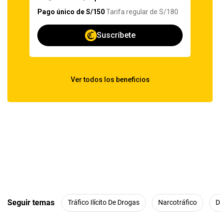
Seguir temas
Tráfico Ilícito De Drogas
Narcotráfico
D