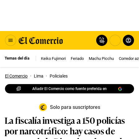
Temas del día
Keiko Fujimori
Feriado
Machu Picchu
Corredor az
El Comercio
·
Lima
·
Policiales
Añadir El Comercio como fuente preferida en
Solo para suscriptores
La fiscalía investiga a 150 policías
por narcotráfico: hay casos de