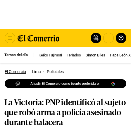
Temas del día
Keiko Fujimori
Feriados
Simon Biles
Papa León X
El Comercio
·
Lima
·
Policiales
Añadir El Comercio como fuente preferida en
La Victoria: PNP identificó al sujeto
que robó arma a policía asesinado
durante balacera