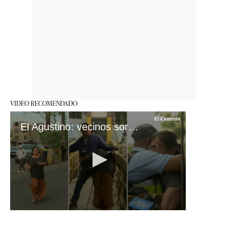
VIDEO RECOMENDADO
El Agustino: vecinos sorprendidos por retiro de puente
0
seconds