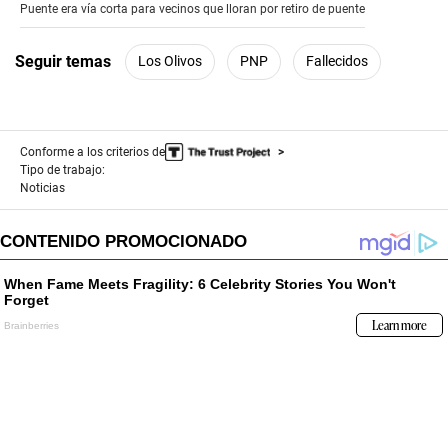
of
Puente era vía corta para vecinos que lloran por retiro de puente
4
minutes,
8
Seguir temas
Los Olivos
PNP
Fallecidos
seconds
Conforme a los criterios de
Tipo de trabajo:
Noticias