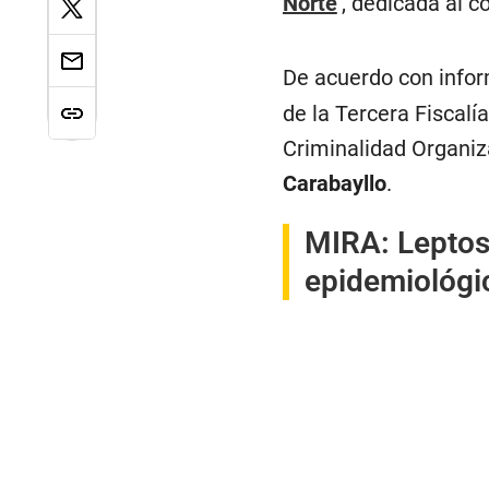
Norte
’, dedicada al c
De acuerdo con info
de la Tercera Fiscalí
Criminalidad Organiza
Carabayllo
.
MIRA:
Leptos
epidemiológi