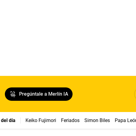
Pregúntale a Merlín IA
del día
Keiko Fujimori
Feriados
Simon Biles
Papa Leó