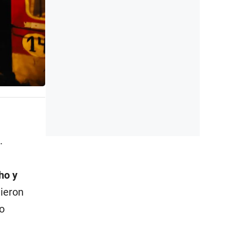
.
ho y
tieron
o