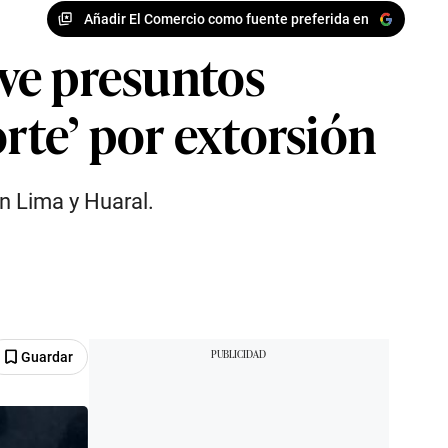
Añadir El Comercio como fuente preferida en
ve presuntos
rte’ por extorsión
en Lima y Huaral.
Guardar