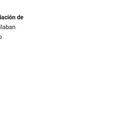
iación de
ilaban
o