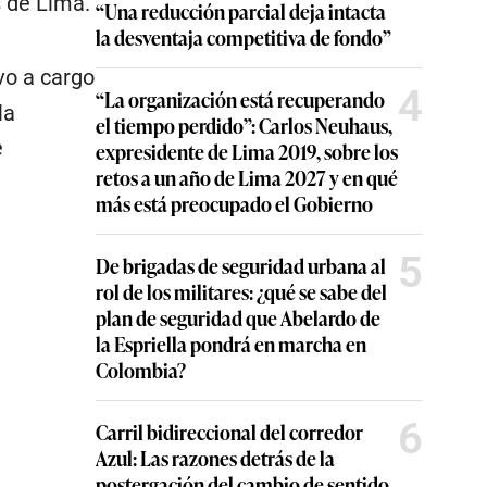
s de Lima.
“Una reducción parcial deja intacta
la desventaja competitiva de fondo”
uvo a cargo
4
“La organización está recuperando
la
el tiempo perdido”: Carlos Neuhaus,
e
expresidente de Lima 2019, sobre los
retos a un año de Lima 2027 y en qué
más está preocupado el Gobierno
5
De brigadas de seguridad urbana al
rol de los militares: ¿qué se sabe del
plan de seguridad que Abelardo de
la Espriella pondrá en marcha en
Colombia?
6
Carril bidireccional del corredor
Azul: Las razones detrás de la
postergación del cambio de sentido