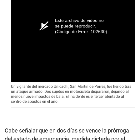
Este archivo de video no
se puede reproducir.
(Código de Error: 102630)
Un vigilante del mercado Unicachi, San Martín de Porres, fue herido tras
un ataque armado. Dos sujetos en motocicleta dispararon, dejando al
menos nueve impactos de bala. El incidente es el tercer atentado al
centro de abastos en el año.
Cabe señalar que en dos días se vence la prórroga
del estado de emergencia, medida dictada por el