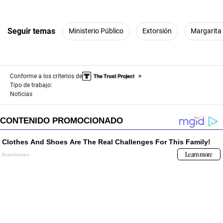
Seguir temas
Ministerio Público
Extorsión
Margarita
Conforme a los criterios de
Tipo de trabajo:
Noticias