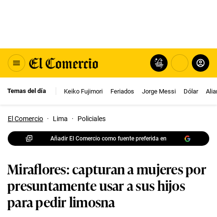
Temas del día
Keiko Fujimori
Feriados
Jorge Messi
Dólar
Ali
El Comercio
·
Lima
·
Policiales
Añadir El Comercio como fuente preferida en
Miraflores: capturan a mujeres por
presuntamente usar a sus hijos
para pedir limosna