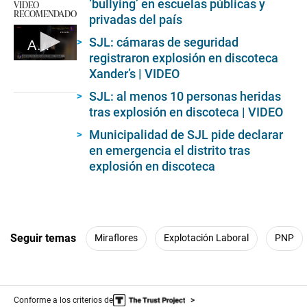
‘bullying’ en escuelas públicas y
VIDEO
RECOMENDADO
privadas del país
SJL: cámaras de seguridad
Agreden a joven universitario por exigir pagar medio pasaje
registraron explosión en discoteca
0
Xander’s | VIDEO
seconds
of
SJL: al menos 10 personas heridas
3
minutes,
tras explosión en discoteca | VIDEO
28
seconds
Municipalidad de SJL pide declarar
en emergencia el distrito tras
explosión en discoteca
Seguir temas
Miraflores
Explotación Laboral
PNP
Conforme a los criterios de