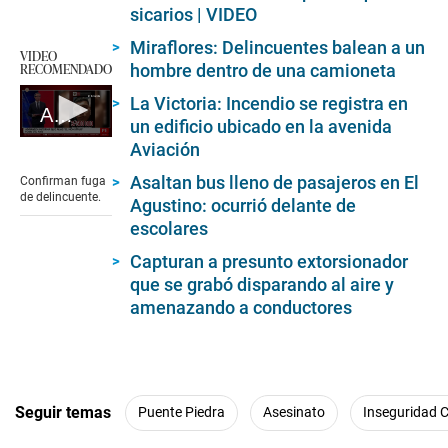
sicarios | VIDEO
Miraflores: Delincuentes balean a un
VIDEO
RECOMENDADO
hombre dentro de una camioneta
La Victoria: Incendio se registra en
Alias 'El Monstruo' fuga del país
un edificio ubicado en la avenida
0
Aviación
seconds
of
Asaltan bus lleno de pasajeros en El
Confirman fuga
35
de delincuente.
Agustino: ocurrió delante de
seconds
escolares
Capturan a presunto extorsionador
que se grabó disparando al aire y
amenazando a conductores
Seguir temas
Puente Piedra
Asesinato
Inseguridad 