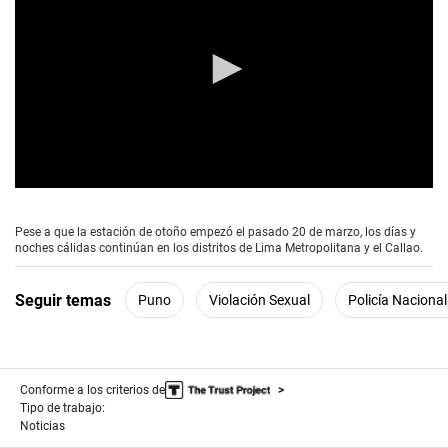
0
s
e
Pese a que la estación de otoño empezó el pasado 20 de marzo, los días y
c
noches cálidas continúan en los distritos de Lima Metropolitana y el Callao.
o
n
d
Seguir temas
Puno
Violación Sexual
Policía Nacional
s
o
f
1
m
i
Conforme a los criterios de
n
Tipo de trabajo:
u
Noticias
t