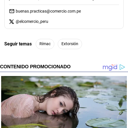
buenas.practicas@comercio.com.pe
@
elcomercio_peru
Seguir temas
Rímac
Extorsión