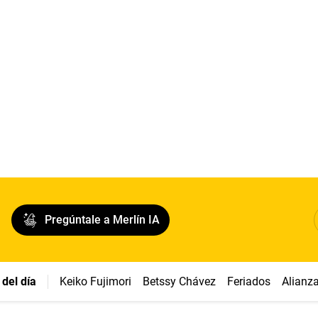
Pregúntale a Merlín IA
del día
Keiko Fujimori
Betssy Chávez
Feriados
Alianz