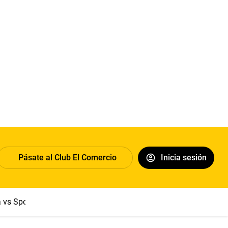
Pásate al Club El Comercio
Inicia sesión
a vs Sport Boys
Jorge Messi
Dólar
Papa León XIV
Congre