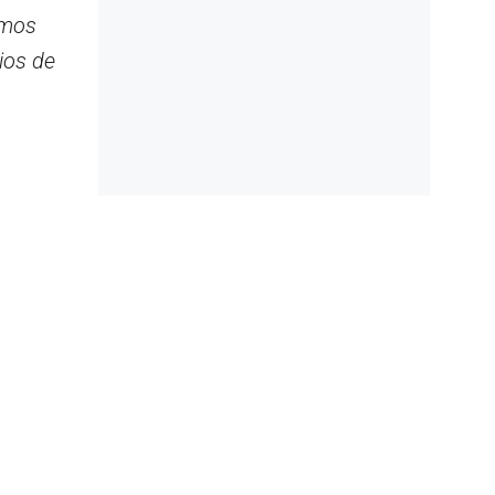
emos
ios de