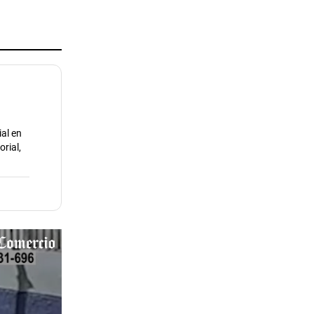
ial en
rial,