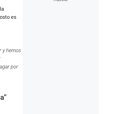
la
osto es
ar y hemos
r
agar por
ia”