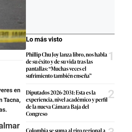
Lo más visto
1
Phillip Chu Joy lanza libro, nos habla
de su éxito y de su vida tras las
pantallas: “Muchas veces el
sufrimiento también enseña”
veres en
2
Diputados 2026-2031: Esta es la
experiencia, nivel académico y perfil
n Tacna,
de la nueva Cámara Baja del
as.
Congreso
ialmar
Colombia se suma al giro regional a