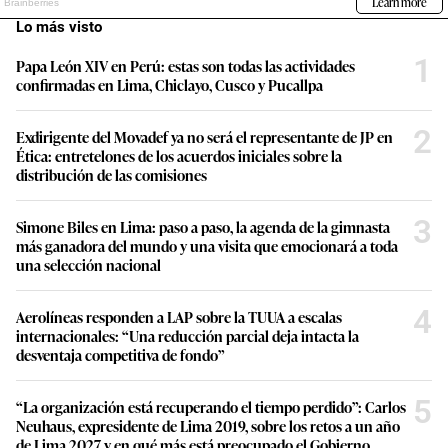
Lo más visto
1
Papa León XIV en Perú: estas son todas las actividades
confirmadas en Lima, Chiclayo, Cusco y Pucallpa
2
Exdirigente del Movadef ya no será el representante de JP en
Ética: entretelones de los acuerdos iniciales sobre la
distribución de las comisiones
3
Simone Biles en Lima: paso a paso, la agenda de la gimnasta
más ganadora del mundo y una visita que emocionará a toda
una selección nacional
4
Aerolíneas responden a LAP sobre la TUUA a escalas
internacionales: “Una reducción parcial deja intacta la
desventaja competitiva de fondo”
5
“La organización está recuperando el tiempo perdido”: Carlos
Neuhaus, expresidente de Lima 2019, sobre los retos a un año
de Lima 2027 y en qué más está preocupado el Gobierno