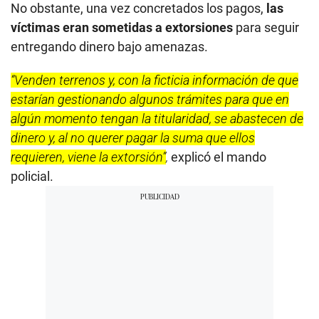
No obstante, una vez concretados los pagos,
las
víctimas eran sometidas a extorsiones
para seguir
entregando dinero bajo amenazas.
“Venden terrenos y, con la ficticia información de que
estarían gestionando algunos trámites para que en
algún momento tengan la titularidad, se abastecen de
dinero y, al no querer pagar la suma que ellos
requieren, viene la extorsión”
,
explicó el mando
policial.