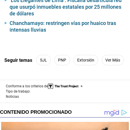
‘Los Elegantes de Lima’: Fiscalía desarticula red
que usurpó inmuebles estatales por 25 millones
de dólares
Chanchamayo: restringen vías por huaico tras
intensas lluvias
Seguir temas
SJL
PNP
Extorsión
Ver Más
Conforme a los criterios de
Tipo de trabajo:
Noticias