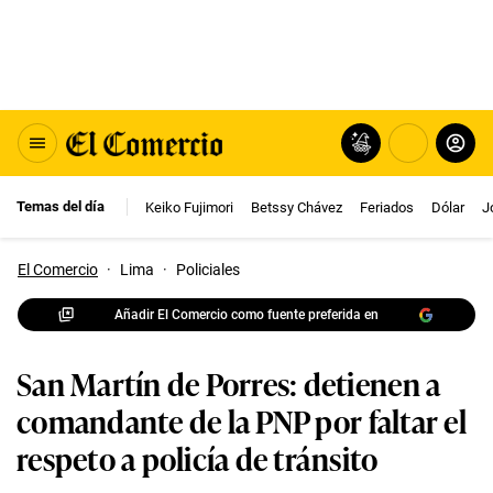
Temas del día
Keiko Fujimori
Betssy Chávez
Feriados
Dólar
J
El Comercio
·
Lima
·
Policiales
Añadir El Comercio como fuente preferida en
San Martín de Porres: detienen a
comandante de la PNP por faltar el
respeto a policía de tránsito