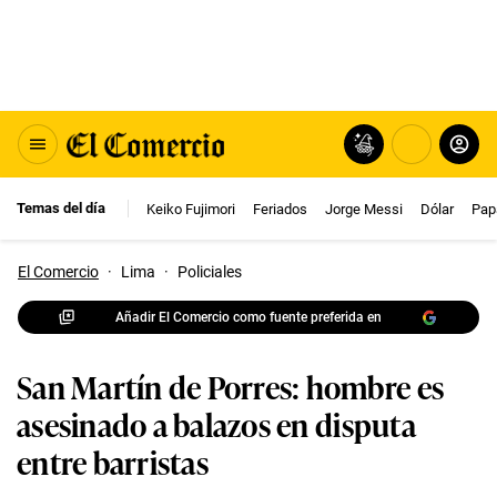
Temas del día
Keiko Fujimori
Feriados
Jorge Messi
Dólar
Pap
El Comercio
·
Lima
·
Policiales
Añadir El Comercio como fuente preferida en
San Martín de Porres: hombre es
asesinado a balazos en disputa
entre barristas