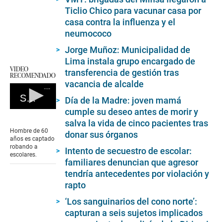
Ticlio Chico para vacunar casa por
casa contra la influenza y el
neumococo
Jorge Muñoz: Municipalidad de
Lima instala grupo encargado de
VIDEO
transferencia de gestión tras
RECOMENDADO
vacancia de alcalde
San Juan de Miraflores: Robo a escolares
Día de la Madre: joven mamá
cumple su deseo antes de morir y
0
seconds
salva la vida de cinco pacientes tras
of
Hombre de 60
donar sus órganos
0
años es captado
seconds
robando a
Intento de secuestro de escolar:
escolares.
familiares denuncian que agresor
tendría antecedentes por violación y
rapto
‘Los sanguinarios del cono norte’:
capturan a seis sujetos implicados