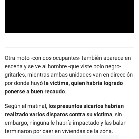
0
s
e
c
o
Otra moto -con dos ocupantes- también aparece en
n
d
escena y se ve al hombre -que viste polo negro-
s
gritarles, mientras ambas unidades van en dirección
o
f
por donde huyó
la víctima, quien habría logrado
0
s
ponerse a buen recaudo
.
e
c
o
Según el matinal,
los presuntos sicarios habrían
n
realizado varios disparos contra su víctima
, sin
d
s
embargo, ninguna le habría impactado y las balan
terminaron por caer en viviendas de la zona.